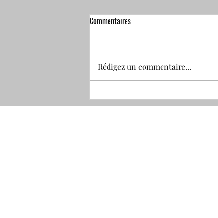
Commentaires
Rédigez un commentaire...
🟡⚫️ 𝗗𝗶𝗮𝗴𝗻𝗼𝘀𝘁𝗶𝗰 𝗺𝗼𝘁𝗲𝘂𝗿
𝗖𝗮𝘁𝗲𝗿𝗽𝗶𝗹𝗹𝗮r