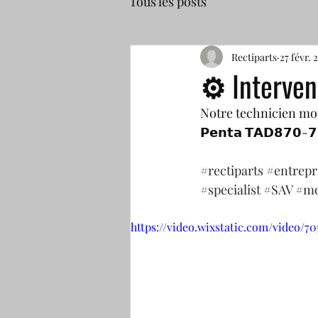
Tous les posts
Rectiparts
27 févr. 
⚙ Interven
Notre technicien moto
𝗣𝗲𝗻𝘁𝗮 𝗧𝗔𝗗𝟴𝟳𝟬-
#rectiparts
#entrepr
#specialist
#SAV
#mo
https://video.wixstatic.com/video/