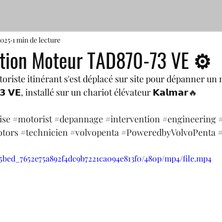
2025
1 min de lecture
tion Moteur TAD870-73 VE ⚙
riste itinérant s'est déplacé sur site pour dépanner un mo
𝟳𝟯 𝗩𝗘, installé sur un chariot élévateur 𝗞𝗮𝗹𝗺𝗮𝗿
🔥
ise
#motorist
#depannage
#intervention
#engineering
tors
#technicien
#volvopenta
#PoweredbyVolvoPenta
705bed_7652e75a892f4dc9b7221ca094e813f0/480p/mp4/file.mp4