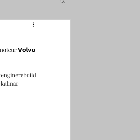
teur 𝗩𝗼𝗹𝘃𝗼 
#enginerebuild
#kalmar