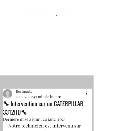
VOLVO PENTA
SERVICE
INDUSTRIAL SERVICE DEALER
CATERPILLAR
Standard : 04 76 06 66 74
Rectiparts
20 nov. 2024
1 min de lecture
🔧 Intervention sur un CATERPILLAR
3312HD🔧
Dernière mise à jour :
20 janv. 2025
Notre technicien est intervenu sur 