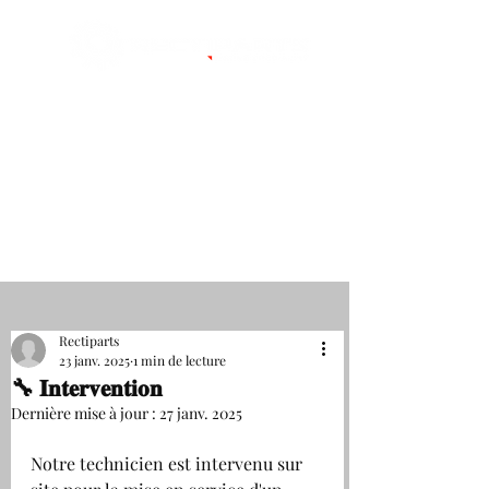
VOLVO PENTA
SERVICE
INDUSTRIAL SERVICE DEALER
CATERPILLAR
Standard : 04 76 06 66 74
Rectiparts
23 janv. 2025
1 min de lecture
🔧 𝐈𝐧𝐭𝐞𝐫𝐯𝐞𝐧𝐭𝐢𝐨𝐧
Dernière mise à jour :
27 janv. 2025
Notre technicien est intervenu sur 