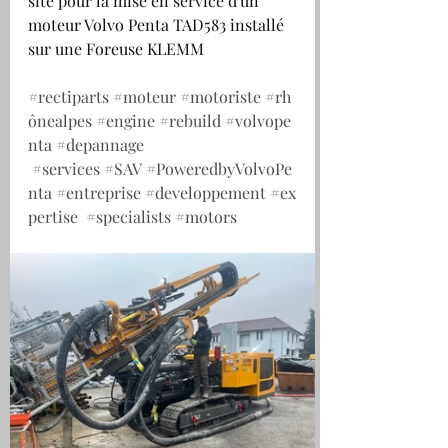
site pour la mise en service d'un 
moteur Volvo Penta TAD583 installé 
sur une Foreuse KLEMM
#rectiparts
#moteur
#motoriste
#rh
ônealpes
#engine
#rebuild
#volvope
nta
#depannage
#services
#SAV
#PoweredbyVolvoPe
nta
#entreprise
#developpement
#ex
pertise
#specialists
#motors